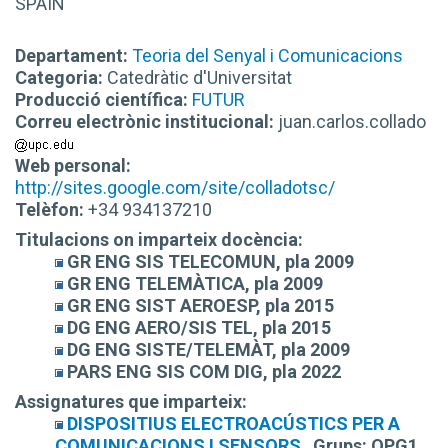
SPAIN
Departament:
Teoria del Senyal i Comunicacions
Categoria:
Catedràtic d'Universitat
Producció científica:
FUTUR
Correu electrònic institucional:
juan.carlos.collado
Web personal:
http://sites.google.com/site/colladotsc/
Telèfon:
+34 934137210
Titulacions on imparteix docència:
GR ENG SIS TELECOMUN, pla 2009
GR ENG TELEMÀTICA, pla 2009
GR ENG SIST AEROESP, pla 2015
DG ENG AERO/SIS TEL, pla 2015
DG ENG SISTE/TELEMÀT, pla 2009
PARS ENG SIS COM DIG, pla 2022
Assignatures que imparteix:
DISPOSITIUS ELECTROACÚSTICS PER A
COMUNICACIONS I SENSORS
Grups:
OPG1