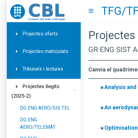
TFG/TF
Go to upc.edu
Show menu
Projectes 
Projectes oferts
GR ENG SIST 
Projectes matriculats
Tribunals i lectures
Canvia el quadrime
Projectes llegits
Analysis and
(2025-2)
An aerodynam
DG ENG AERO/SIS TEL
DG ENG
AERO/TELEMÀT
Optimisation 