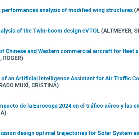
performances analysis of modified wing structures
(
nalysis of the Twin-boom design eVTOL
(ALTMEYER, S
f Chinese and Western commercial aircraft for fleet se
, ROGER)
f an Artificial Intelligence Assistant for Air Traffi
RADO MUXÍ, CRISTINA)
impacto de la Eurocopa 2024 en el tráfico aéreo y las
NA)
ission design optimal trajectories for Solar System e