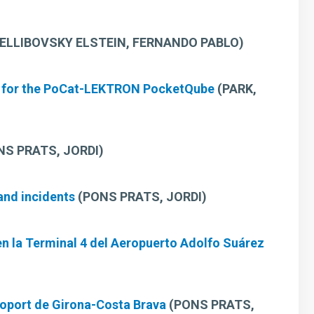
ELLIBOVSKY ELSTEIN, FERNANDO PABLO)
n for the PoCat-LEKTRON PocketQube
(PARK,
S PRATS, JORDI)
 and incidents
(PONS PRATS, JORDI)
en la Terminal 4 del Aeropuerto Adolfo Suárez
eroport de Girona-Costa Brava
(PONS PRATS,