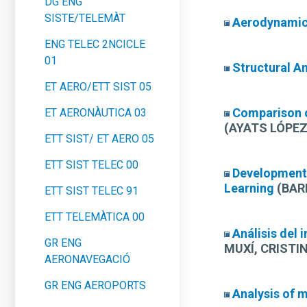
DG ENG
SISTE/TELEMÀT
Aerodynamic 
ENG TELEC 2NCICLE
01
Structural A
ET AERO/ETT SIST 05
Comparison o
ET AERONÀUTICA 03
(AYATS LÓPEZ
ETT SIST/ ET AERO 05
ETT SIST TELEC 00
Development o
Learning
(BAR
ETT SIST TELEC 91
ETT TELEMÀTICA 00
Análisis del 
GR ENG
MUXÍ, CRISTI
AERONAVEGACIÓ
GR ENG AEROPORTS
Analysis of m