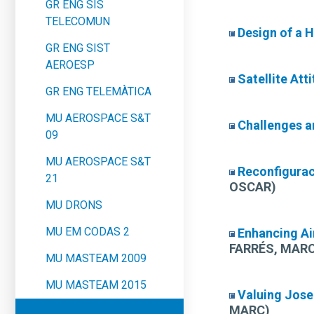
GR ENG SIS
TELECOMUN
Design of a 
GR ENG SIST
AEROESP
Satellite At
GR ENG TELEMÀTICA
MU AEROSPACE S&T
Challenges a
09
MU AEROSPACE S&T
Reconfigurac
21
OSCAR)
MU DRONS
MU EM CODAS 2
Enhancing Ai
FARRÉS, MARC
MU MASTEAM 2009
MU MASTEAM 2015
Valuing Jose
MARC)