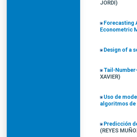
JORDI)
Forecasting 
Econometric M
Design of a 
Tail-Number-
XAVIER)
Uso de model
algoritmos de
Predicción d
(REYES MUÑOZ