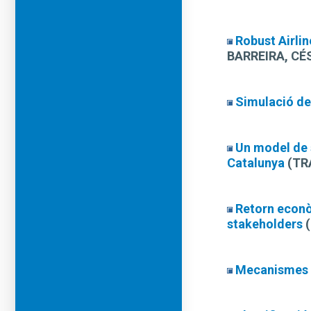
Robust Airli
BARREIRA, CÉ
Simulació de
Un model de s
Catalunya
(TR
Retorn econòm
stakeholders
(
Mecanismes d