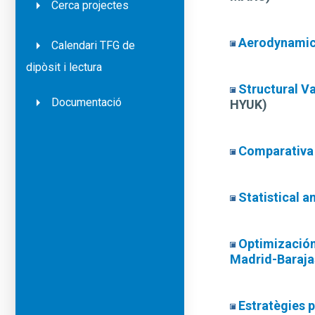
Cerca projectes
Aerodynamic 
Calendari TFG de
dipòsit i lectura
Structural 
Documentació
HYUK)
Comparativa 
Statistical a
Optimización
Madrid-Baraja
Estratègies p