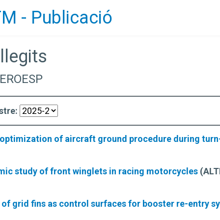
M - Publicació
llegits
AEROESP
stre:
 optimization of aircraft ground procedure during tur
ic study of front winglets in racing motorcycles
(ALT
of grid fins as control surfaces for booster re-entry 