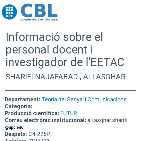
Go to upc.edu
Informació sobre el
personal docent i
investigador de l'EETAC
SHARIFI NAJAFABADI, ALI ASGHAR
Departament:
Teoria del Senyal i Comunicacions
Categoria:
Producció científica:
FUTUR
Correu electrònic institucional:
ali.asghar.sharifi
Despatx:
C4-225P
Telèfon:
4137211