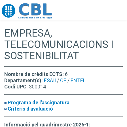
Go to upc.edu
EMPRESA,
TELECOMUNICACIONS I
SOSTENIBILITAT
Nombre de crèdits ECTS:
6
Departament(s):
ESAII
/
OE
/
ENTEL
Codi UPC:
300014
Programa de l'assignatura
Criteris d'avaluació
Informació pel quadrimestre 2026-1: