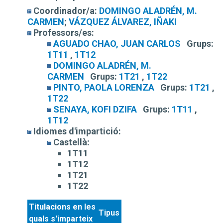
Coordinador/a:
DOMINGO ALADRÉN, M.
CARMEN
;
VÁZQUEZ ÁLVAREZ, IÑAKI
Professors/es:
AGUADO CHAO, JUAN CARLOS
Grups:
1T11
,
1T12
DOMINGO ALADRÉN, M.
CARMEN
Grups:
1T21
,
1T22
PINTO, PAOLA LORENZA
Grups:
1T21
,
1T22
SENAYA, KOFI DZIFA
Grups:
1T11
,
1T12
Idiomes d'impartició:
Castellà:
1T11
1T12
1T21
1T22
Titulacions en les
Tipus
quals s'imparteix