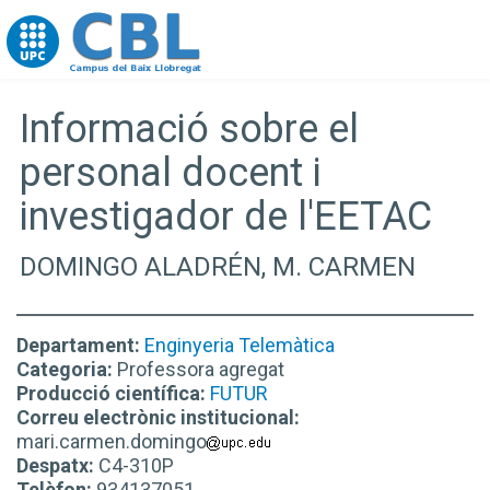
Go to upc.edu
Informació sobre el
personal docent i
investigador de l'EETAC
DOMINGO ALADRÉN, M. CARMEN
Departament:
Enginyeria Telemàtica
Categoria:
Professora agregat
Producció científica:
FUTUR
Correu electrònic institucional:
mari.carmen.domingo
Despatx:
C4-310P
Telèfon:
934137051