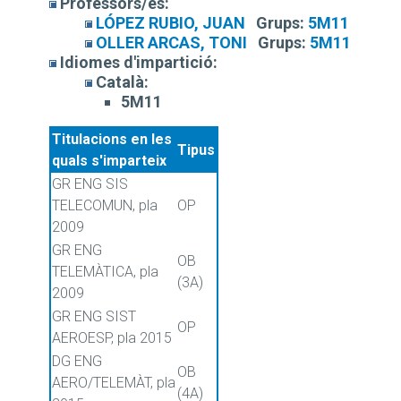
Professors/es:
LÓPEZ RUBIO, JUAN
Grups:
5M11
OLLER ARCAS, TONI
Grups:
5M11
Idiomes d'impartició:
Català:
5M11
Titulacions en les
Tipus
quals s'imparteix
GR ENG SIS
TELECOMUN, pla
OP
2009
GR ENG
OB
TELEMÀTICA, pla
(3A)
2009
GR ENG SIST
OP
AEROESP, pla 2015
DG ENG
OB
AERO/TELEMÀT, pla
(4A)