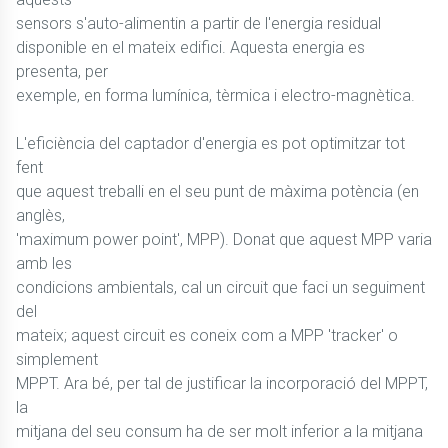
sensors s'auto-alimentin a partir de l'energia residual
disponible en el mateix edifici. Aquesta energia es
presenta, per
exemple, en forma lumínica, tèrmica i electro-magnètica.
L'eficiència del captador d'energia es pot optimitzar tot
fent
que aquest treballi en el seu punt de màxima potència (en
anglès,
'maximum power point', MPP). Donat que aquest MPP varia
amb les
condicions ambientals, cal un circuit que faci un seguiment
del
mateix; aquest circuit es coneix com a MPP 'tracker' o
simplement
MPPT. Ara bé, per tal de justificar la incorporació del MPPT,
la
mitjana del seu consum ha de ser molt inferior a la mitjana