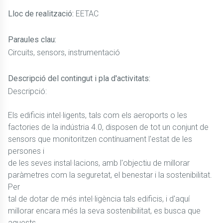
Lloc de realització:
EETAC
Paraules clau:
Circuits, sensors, instrumentació
Descripció del contingut i pla d'activitats:
Descripció:
Els edificis intel·ligents, tals com els aeroports o les
factories de la indústria 4.0, disposen de tot un conjunt de
sensors que monitoritzen contínuament l'estat de les
persones i
de les seves instal·lacions, amb l'objectiu de millorar
paràmetres com la seguretat, el benestar i la sostenibilitat.
Per
tal de dotar de més intel·ligència tals edificis, i d'aquí
millorar encara més la seva sostenibilitat, es busca que
aquests