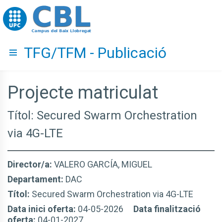
Go to upc.edu
TFG/TFM - Publicació
Hide menu
Projecte matriculat
Títol: Secured Swarm Orchestration
via 4G-LTE
Director/a:
VALERO GARCÍA, MIGUEL
Departament:
DAC
Títol:
Secured Swarm Orchestration via 4G-LTE
Data inici oferta:
04-05-2026
Data finalització
oferta:
04-01-2027