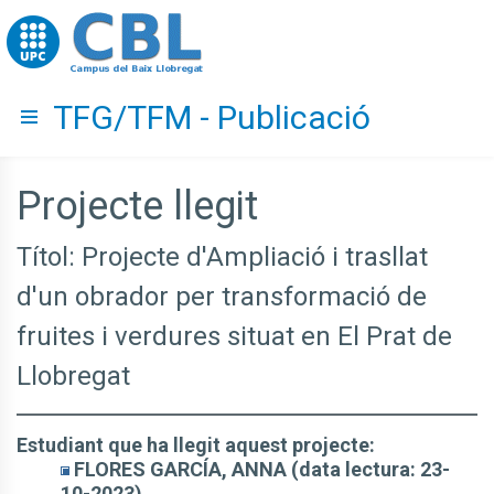
Go to upc.edu
TFG/TFM - Publicació
Hide menu
Projecte llegit
Títol: Projecte d'Ampliació i trasllat
d'un obrador per transformació de
fruites i verdures situat en El Prat de
Llobregat
Estudiant que ha llegit aquest projecte:
FLORES GARCÍA, ANNA (data lectura: 23-
10-2023)