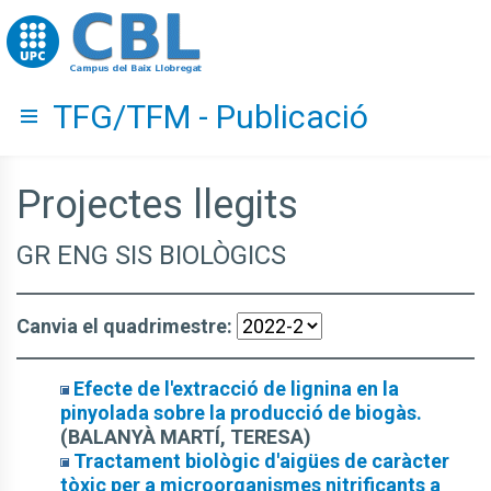
Go to upc.edu
TFG/TFM - Publicació
Hide menu
Projectes llegits
GR ENG SIS BIOLÒGICS
Canvia el quadrimestre:
Efecte de l'extracció de lignina en la
pinyolada sobre la producció de biogàs.
(BALANYÀ MARTÍ, TERESA)
Tractament biològic d'aigües de caràcter
tòxic per a microorganismes nitrificants a