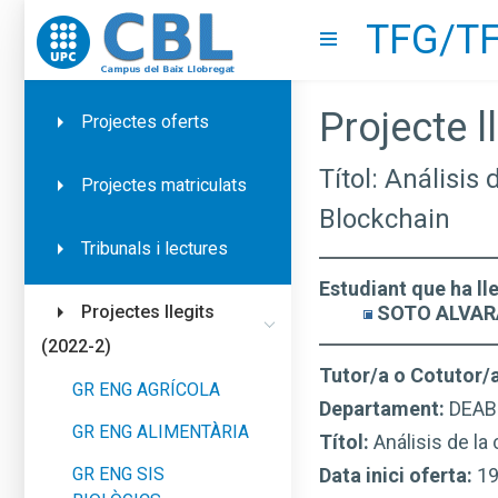
TFG/TF
Go to upc.edu
Show menu
Projecte ll
Projectes oferts
Títol: Análisis
Projectes matriculats
Blockchain
Tribunals i lectures
Estudiant que ha ll
SOTO ALVARA
Projectes llegits
(2022-2)
Tutor/a o Cotutor/
GR ENG AGRÍCOLA
Departament:
DEAB
GR ENG ALIMENTÀRIA
Títol:
Análisis de la
GR ENG SIS
Data inici oferta:
1