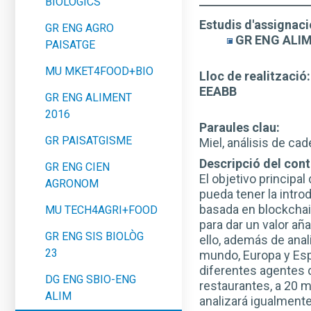
BIOLÒGICS
Estudis d'assignaci
GR ENG AGRO
GR ENG ALIM
PAISATGE
MU MKET4FOOD+BIO
Lloc de realització:
EEABB
GR ENG ALIMENT
2016
Paraules clau:
GR PAISATGISME
Miel, análisis de cad
Descripció del conti
GR ENG CIEN
El objetivo principa
AGRONOM
pueda tener la intro
basada en blockchain
MU TECH4AGRI+FOOD
para dar un valor añ
GR ENG SIS BIOLÒG
ello, además de anal
23
mundo, Europa y Espa
diferentes agentes d
DG ENG SBIO-ENG
restaurantes, a 20 m
ALIM
analizará igualment