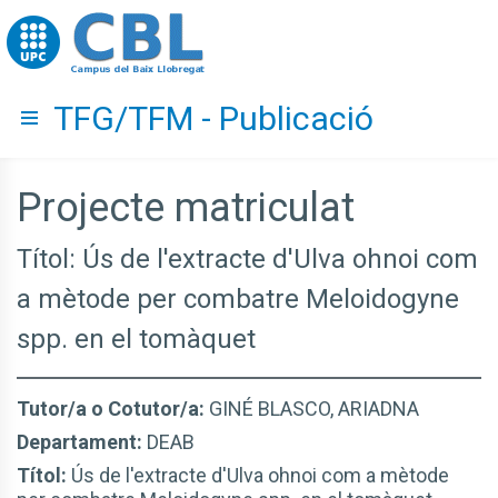
Go to upc.edu
TFG/TFM - Publicació
Hide menu
Projecte matriculat
Títol: Ús de l'extracte d'Ulva ohnoi com
a mètode per combatre Meloidogyne
spp. en el tomàquet
Tutor/a o Cotutor/a:
GINÉ BLASCO, ARIADNA
Departament:
DEAB
Títol:
Ús de l'extracte d'Ulva ohnoi com a mètode