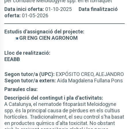
per combatre Meloidogyne spp. en el tomàquet
Data inici oferta:
01-10-2025
Data finalització
oferta:
01-05-2026
Estudis d'assignació del projecte:
GR ENG CIEN AGRONOM
Lloc de realització:
EEABB
Segon tutor/a (UPC):
EXPÓSITO CREO, ALEJANDRO
Segon tutor/a extern:
Aïda Magdalena Fullana Pons
Paraules clau:
Descripció del contingut i pla d'activitats:
A Catalunya, el nematode fitoparàsit Meloidogyne
spp. és la principal causa de pèrdues en els cultius
hortícoles. Tradicionalment, el seu control s'ha basat
en productes químics d'alta toxicitat. No obstant