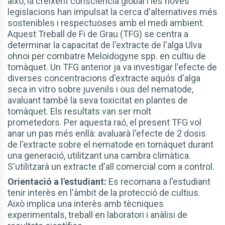
això, la creixent consciència global i les noves
legislacions han impulsat la cerca d'alternatives més
sostenibles i respectuoses amb el medi ambient.
Aquest Treball de Fi de Grau (TFG) se centra a
determinar la capacitat de l'extracte de l'alga Ulva
ohnoi per combatre Meloidogyne spp. en cultiu de
tomàquet. Un TFG anterior ja va investigar l'efecte de
diverses concentracions d'extracte aquós d'alga
seca in vitro sobre juvenils i ous del nematode,
avaluant també la seva toxicitat en plantes de
tomàquet. Els resultats van ser molt
prometedors. Per aquesta raó, el present TFG vol
anar un pas més enllà: avaluarà l'efecte de 2 dosis
de l'extracte sobre el nematode en tomàquet durant
una generació, utilitzant una cambra climàtica.
S'utilitzarà un extracte d'all comercial com a control.
Orientació a l'estudiant:
Es recomana a l'estudiant
tenir interès en l'àmbit de la protecció de cultius.
Això implica una interès amb tècniques
experimentals, treball en laboratori i anàlisi de