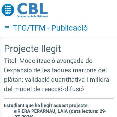
Go to upc.edu
TFG/TFM - Publicació
Hide menu
Projecte llegit
Títol: Modelització avançada de
l'expansió de les taques marrons del
plàtan: validació quantitativa i millora
del model de reacció-difusió
Estudiant que ha llegit aquest projecte:
RIERA PERARNAU, LAIA (data lectura: 29-
07-2026)