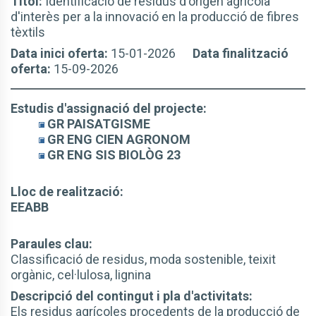
Títol:
Identificació de residus d'origen agrícola
d'interès per a la innovació en la producció de fibres
tèxtils
Data inici oferta:
15-01-2026
Data finalització
oferta:
15-09-2026
Estudis d'assignació del projecte:
GR PAISATGISME
GR ENG CIEN AGRONOM
GR ENG SIS BIOLÒG 23
Lloc de realització:
EEABB
Paraules clau:
Classificació de residus, moda sostenible, teixit
orgànic, cel·lulosa, lignina
Descripció del contingut i pla d'activitats:
Els residus agrícoles procedents de la producció de