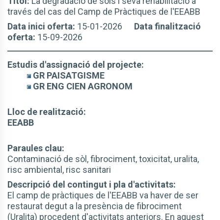
Títol:
La degradació de sòls i seva rehabilitació a
través del cas del Camp de Pràctiques de l'EEABB
Data inici oferta:
15-01-2026
Data finalització
oferta:
15-09-2026
Estudis d'assignació del projecte:
GR PAISATGISME
GR ENG CIEN AGRONOM
Lloc de realització:
EEABB
Paraules clau:
Contaminació de sòl, fibrociment, toxicitat, uralita,
risc ambiental, risc sanitari
Descripció del contingut i pla d'activitats:
El camp de pràctiques de l'EEABB va haver de ser
restaurat degut a la presència de fibrociment
(Uralita) procedent d'activitats anteriors. En aquest