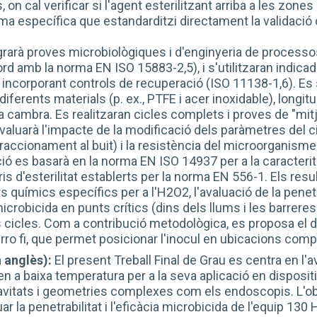
 on cal verificar si l'agent esterilitzant arriba a les zone
ma específica que estandarditzi directament la validació
rarà proves microbiològiques i d'enginyeria de processos.
cord amb la norma EN ISO 15883-2,5), i s'utilitzaran indi
incorporant controls de recuperació (ISO 11138-1,6). Es
diferents materials (p. ex., PTFE i acer inoxidable), longit
a cambra. Es realitzaran cicles complets i proves de "mitja
s'avaluarà l'impacte de la modificació dels paràmetres del
accionament al buit) i la resistència del microorganisme a
ió es basarà en la norma EN ISO 14937 per a la caracteritza
eris d'esterilitat establerts per la norma EN 556-1. Els r
s químics específics per a l'H2O2, l'avaluació de la penet
 microbicida en punts crítics (dins dels llums i les barreres
s cicles. Com a contribució metodològica, es proposa el 
erro fi, que permet posicionar l'inocul en ubicacions com
 anglès):
El present Treball Final de Grau es centra en l'a
en a baixa temperatura per a la seva aplicació en disposi
avitats i geometries complexes com els endoscopis. L'obj
uar la penetrabilitat i l'eficàcia microbicida de l'equip 1