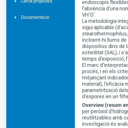
Cerca projectes
endoscopis flexibles,
l'absència d'una nor
VH'O'.
Documentació
La metodologia integ
sigui aplicable (d'a
stearothermophilus, 
incloent-hi llums de 
dispositius dins de l
esterilitat (SAL), i 
temps d'exposició, fr
El marc d'interpretac
procés, i en els crit
mitjançant indicador
material), l'eficàcia
parametrització del
d'espores en un filf
Overview (resum en
per peròxid d'hidrog
reutilitzables amb c
investigació és aval