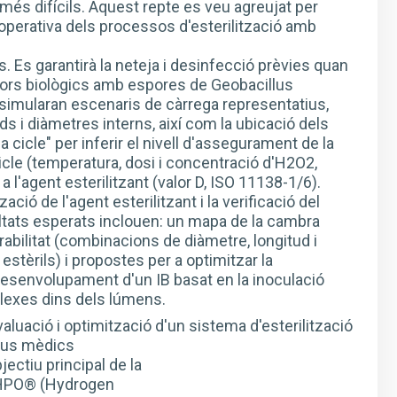
s més difícils. Aquest repte es veu agreujat per
 operativa dels processos d'esterilització amb
 Es garantirà la neteja i desinfecció prèvies quan
cadors biològics amb espores de Geobacillus
 simularan escenaris de càrrega representatius,
uds i diàmetres interns, així com la ubicació dels
 cicle" per inferir el nivell d'assegurament de la
 cicle (temperatura, dosi i concentració d'H2O2,
 l'agent esterilitzant (valor D, ISO 11138-1/6).
ció de l'agent esterilitzant i la verificació del
esultats esperats inclouen: un mapa de la cambra
rabilitat (combinacions de diàmetre, longitud i
 estèrils) i propostes per a optimitzar la
desenvolupament d'un IB basat en la inoculació
plexes dins dels lúmens.
valuació i optimització d'un sistema d'esterilització
tius mèdics
ectiu principal de la
30 HPO® (Hydrogen