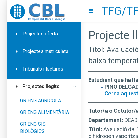
TFG/TF
Go to upc.edu
Show menu
Projecte ll
Projectes oferts
Títol: Avaluació
Projectes matriculats
baixa temperat
Tribunals i lectures
Estudiant que ha ll
PINO DELGADO
Projectes llegits
Cerca aquest
GR ENG AGRÍCOLA
Tutor/a o Cotutor/
GR ENG ALIMENTÀRIA
Departament:
DEAB
GR ENG SIS
Títol:
Avaluació de l
BIOLÒGICS
d'hidrogen vaporitza