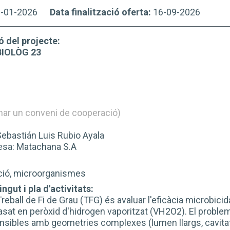
6-01-2026
Data finalització oferta:
16-09-2026
ó del projecte:
BIOLÒG 23
nar un conveni de cooperació)
bastián Luis Rubio Ayala
a: Matachana S.A
ació, microorganismes
ngut i pla d'activitats:
reball de Fi de Grau (TFG) és avaluar l'eficàcia microbicida 
sat en peròxid d'hidrogen vaporitzat (VH2O2). El problem
nsibles amb geometries complexes (lumen llargs, cavitat