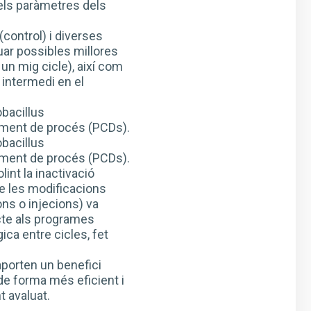
els paràmetres dels
control) i diverses
uar possibles millores
 un mig cicle), així com
 intermedi en el
bacillus
iament de procés (PCDs).
bacillus
iament de procés (PCDs).
int la inactivació
e les modificacions
ons o injecions) va
ecte als programes
gica entre cicles, fet
porten un benefici
 de forma més eficient i
 avaluat.