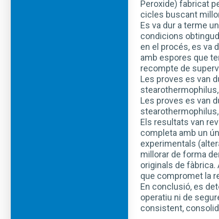
Peroxide) fabricat 
cicles buscant millo
Es va dur a terme un
condicions obtingude
en el procés, es va d
amb espores que tene
recompte de supervi
Les proves es van du
stearothermophilus, 
Les proves es van du
stearothermophilus, 
Els resultats van rev
completa amb un úni
experimentals (alter
millorar de forma de
originals de fàbrica.
que compromet la re
En conclusió, es de
operatiu ni de segure
consistent, consolid