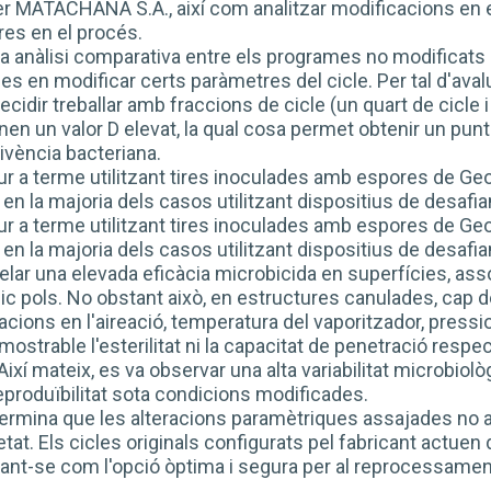
per MATACHANA S.A., així com analitzar modificacions en 
res en el procés.
a anàlisi comparativa entre els programes no modificats (
s en modificar certs paràmetres del cicle. Per tal d'aval
ecidir treballar amb fraccions de cicle (un quart de cicle i
n un valor D elevat, la qual cosa permet obtenir un punt
vència bacteriana.
r a terme utilitzant tires inoculades amb espores de Geo
en la majoria dels casos utilitzant dispositius de desaf
r a terme utilitzant tires inoculades amb espores de Geo
en la majoria dels casos utilitzant dispositius de desaf
elar una elevada eficàcia microbicida en superfícies, assol
c pols. No obstant això, en estructures canulades, cap d
acions en l'aireació, temperatura del vaporitzador, pressi
mostrable l'esterilitat ni la capacitat de penetració resp
 Així mateix, es va observar una alta variabilitat microbiolò
produïbilitat sota condicions modificades.
termina que les alteracions paramètriques assajades no a
tat. Els cicles originals configurats pel fabricant actuen
ant-se com l'opció òptima i segura per al reprocessament