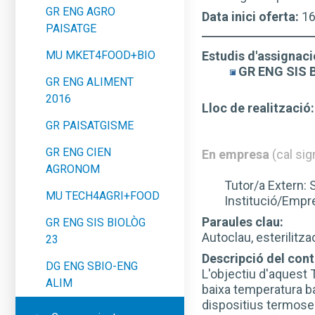
GR ENG AGRO
Data inici oferta:
1
PAISATGE
MU MKET4FOOD+BIO
Estudis d'assignaci
GR ENG SIS 
GR ENG ALIMENT
2016
Lloc de realització:
GR PAISATGISME
GR ENG CIEN
En empresa
(cal sig
AGRONOM
Tutor/a Extern: Se
MU TECH4AGRI+FOOD
Institució/Empres
Paraules clau:
GR ENG SIS BIOLÒG
Autoclau, esterilitz
23
Descripció del conti
DG ENG SBIO-ENG
L'objectiu d'aquest T
ALIM
baixa temperatura ba
dispositius termose