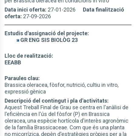
per Brassica oleracea en condicions in vitro
Data inici oferta:
27-01-2026
Data finalització
oferta:
27-09-2026
Estudis d'assignació del projecte:
GR ENG SIS BIOLÒG 23
Lloc de realització:
EEABB
Paraules clau:
Brassica oleracea, fòsfor, nutrició, cultiu in vitro,
expressió gènica
Descripció del contingut i pla d'activitats:
Aquest Treball Final de Grau se centra en l'anàlisi de
l'eficiència en l'ús del fòsfor (P) en Brassica
oleracea, una espècie hortícola d'interès agronòmic
de la família Brassicaceae. Com que és una planta
no micorrízica, depèn d'estratègies pròpies per a la