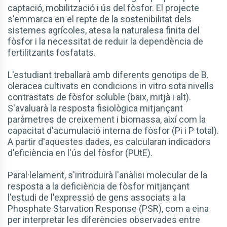
captació, mobilització i ús del fòsfor. El projecte
s'emmarca en el repte de la sostenibilitat dels
sistemes agrícoles, atesa la naturalesa finita del
fòsfor i la necessitat de reduir la dependència de
fertilitzants fosfatats.
L'estudiant treballarà amb diferents genotips de B.
oleracea cultivats en condicions in vitro sota nivells
contrastats de fòsfor soluble (baix, mitjà i alt).
S'avaluarà la resposta fisiològica mitjançant
paràmetres de creixement i biomassa, així com la
capacitat d'acumulació interna de fòsfor (Pi i P total).
A partir d'aquestes dades, es calcularan indicadors
d'eficiència en l'ús del fòsfor (PUtE).
Paral·lelament, s'introduirà l'anàlisi molecular de la
resposta a la deficiència de fòsfor mitjançant
l'estudi de l'expressió de gens associats a la
Phosphate Starvation Response (PSR), com a eina
per interpretar les diferències observades entre