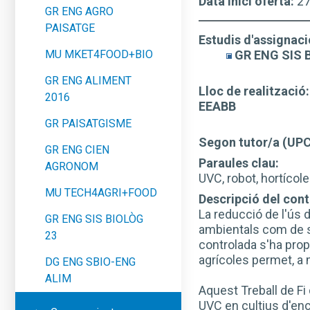
Data inici oferta:
2
GR ENG AGRO
PAISATGE
Estudis d'assignaci
MU MKET4FOOD+BIO
GR ENG SIS 
GR ENG ALIMENT
Lloc de realització:
2016
EEABB
GR PAISATGISME
Segon tutor/a (UP
GR ENG CIEN
Paraules clau:
AGRONOM
UVC, robot, hortícol
MU TECH4AGRI+FOOD
Descripció del conti
La reducció de l'ús d
GR ENG SIS BIOLÒG
ambientals com de se
23
controlada s'ha prop
agrícoles permet, a 
DG ENG SBIO-ENG
ALIM
Aquest Treball de Fi
UVC en cultius d'enc