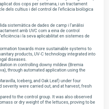
plicat dos cops per setmana, i un tractament
 dels cultius i del control de l'eficàcia biològica
llida sistemàtica de dades de camp i l'anàlisi
l tractament amb UVC com a eina de control
'eficiència i la seva aplicabilitat en sistemes de
sformation towards more sustainable systems to
anitary products, UV-C technology integrated into
ngal diseases.
radiation in controlling downy mildew (Bremia
iva), through automated application using the
Maravilla, Iceberg, and Oak Leaf) under four
severity were carried out, and at harvest, fresh
red to the control group. It was also observed
iomass or dry weight of the lettuces, proving to be