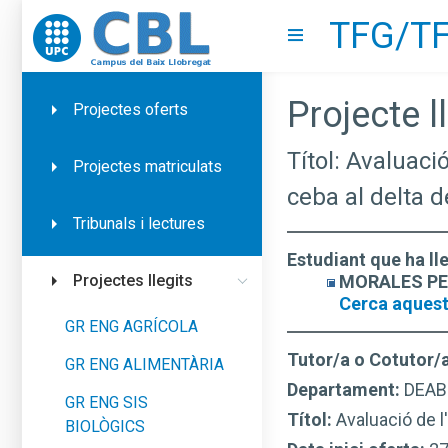
TFG/TF
Go to upc.edu
Show menu
Projecte ll
Projectes oferts
Títol: Avaluaci
Projectes matriculats
ceba al delta d
Tribunals i lectures
Estudiant que ha ll
MORALES PERE
Projectes llegits
Cerca aquest
GR ENG AGRÍCOLA
Tutor/a o Cotutor/
GR ENG ALIMENTÀRIA
Departament:
DEAB
GR ENG SIS
Títol:
Avaluació de l
BIOLÒGICS