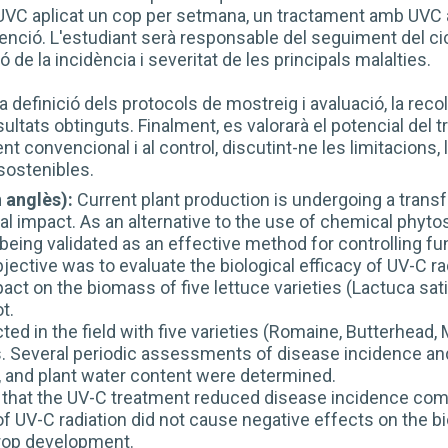
VC aplicat un cop per setmana, un tractament amb UVC a
nció. L'estudiant serà responsable del seguiment del cicle
ó de la incidència i severitat de les principals malalties.
la definició dels protocols de mostreig i avaluació, la reco
ultats obtinguts. Finalment, es valorarà el potencial de
t convencional i al control, discutint-ne les limitacions, l
sostenibles.
 anglès):
Current plant production is undergoing a tran
 impact. As an alternative to the use of chemical phytos
 being validated as an effective method for controlling fu
objective was to evaluate the biological efficacy of UV-C 
pact on the biomass of five lettuce varieties (Lactuca sat
t.
ed in the field with five varieties (Romaine, Butterhead, 
. Several periodic assessments of disease incidence and 
, and plant water content were determined.
that the UV-C treatment reduced disease incidence compa
 of UV-C radiation did not cause negative effects on the b
rop development.