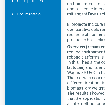
Cerca projectes
un tractament amb U
control sense interve
mitjançant l'avaluaci
Documentació
El projecte inclourà 
comparativa dels res
respecte al tractamen
producció hortícola 
Overview (resum en
reduce environmental
robotic platforms is
In this Thesis, the 
lactucae) and its im
Wagus XS UV-C robo
The trial was conduct
different treatments
biomass, dry weight
The results showed 
that the application
a safe method for c