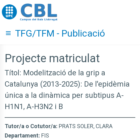
Go to upc.edu
TFG/TFM - Publicació
Hide menu
Projecte matriculat
Títol: Modelització de la grip a
Catalunya (2013-2025): De l'epidèmia
única a la dinàmica per subtipus A-
H1N1, A-H3N2 i B
Tutor/a o Cotutor/a:
PRATS SOLER, CLARA
Departament:
FIS