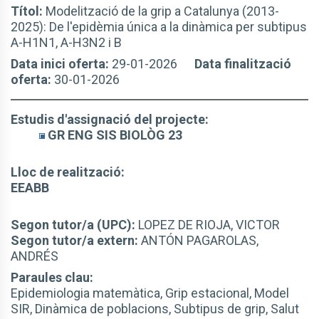
Títol:
Modelització de la grip a Catalunya (2013-
2025): De l'epidèmia única a la dinàmica per subtipus
A-H1N1, A-H3N2 i B
Data inici oferta:
29-01-2026
Data finalització
oferta:
30-01-2026
Estudis d'assignació del projecte:
GR ENG SIS BIOLÒG 23
Lloc de realització:
EEABB
Segon tutor/a (UPC):
LOPEZ DE RIOJA, VICTOR
Segon tutor/a extern:
ANTÓN PAGAROLAS,
ANDRÉS
Paraules clau:
Epidemiologia matemàtica, Grip estacional, Model
SIR, Dinàmica de poblacions, Subtipus de grip, Salut