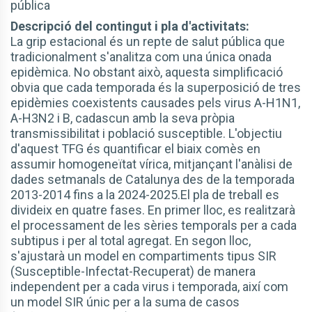
pública
Descripció del contingut i pla d'activitats:
La grip estacional és un repte de salut pública que
tradicionalment s'analitza com una única onada
epidèmica. No obstant això, aquesta simplificació
obvia que cada temporada és la superposició de tres
epidèmies coexistents causades pels virus A-H1N1,
A-H3N2 i B, cadascun amb la seva pròpia
transmissibilitat i població susceptible. L'objectiu
d'aquest TFG és quantificar el biaix comès en
assumir homogeneïtat vírica, mitjançant l'anàlisi de
dades setmanals de Catalunya des de la temporada
2013-2014 fins a la 2024-2025.El pla de treball es
divideix en quatre fases. En primer lloc, es realitzarà
el processament de les sèries temporals per a cada
subtipus i per al total agregat. En segon lloc,
s'ajustarà un model en compartiments tipus SIR
(Susceptible-Infectat-Recuperat) de manera
independent per a cada virus i temporada, així com
un model SIR únic per a la suma de casos