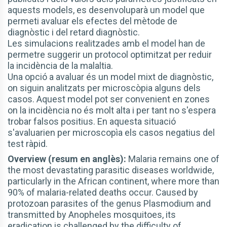
aquests models, es desenvoluparà un model que
permeti avaluar els efectes del mètode de
diagnòstic i del retard diagnòstic.
Les simulacions realitzades amb el model han de
permetre suggerir un protocol optimitzat per reduir
la incidència de la malaltia.
Una opció a avaluar és un model mixt de diagnòstic,
on siguin analitzats per microscòpia alguns dels
casos. Aquest model pot ser convenient en zones
on la incidència no és molt alta i per tant no s'espera
trobar falsos positius. En aquesta situació
s'avaluarien per microscopìa els casos negatius del
test ràpid.
Overview (resum en anglès):
Malaria remains one of
the most devastating parasitic diseases worldwide,
particularly in the African continent, where more than
90% of malaria-related deaths occur. Caused by
protozoan parasites of the genus Plasmodium and
transmitted by Anopheles mosquitoes, its
eradication is challenged by the difficulty of