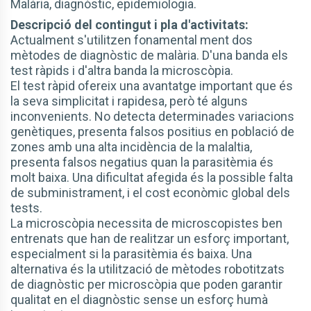
Malària, diagnòstic, epidemiologia.
Descripció del contingut i pla d'activitats:
Actualment s'utilitzen fonamental ment dos
mètodes de diagnòstic de malària. D'una banda els
test ràpids i d'altra banda la microscòpia.
El test ràpid ofereix una avantatge important que és
la seva simplicitat i rapidesa, però té alguns
inconvenients. No detecta determinades variacions
genètiques, presenta falsos positius en població de
zones amb una alta incidència de la malaltia,
presenta falsos negatius quan la parasitèmia és
molt baixa. Una dificultat afegida és la possible falta
de subministrament, i el cost econòmic global dels
tests.
La microscòpia necessita de microscopistes ben
entrenats que han de realitzar un esforç important,
especialment si la parasitèmia és baixa. Una
alternativa és la utilització de mètodes robotitzats
de diagnòstic per microscòpia que poden garantir
qualitat en el diagnòstic sense un esforç humà