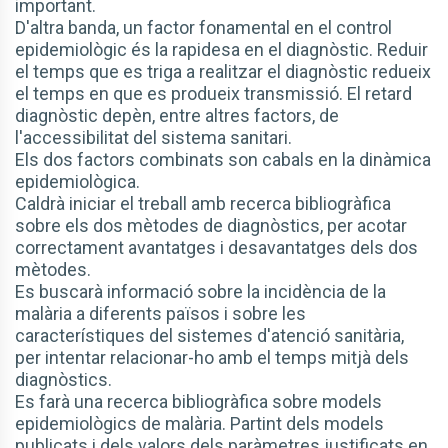
important.
D'altra banda, un factor fonamental en el control
epidemiològic és la rapidesa en el diagnòstic. Reduir
el temps que es triga a realitzar el diagnòstic redueix
el temps en que es produeix transmissió. El retard
diagnòstic depèn, entre altres factors, de
l'accessibilitat del sistema sanitari.
Els dos factors combinats son cabals en la dinàmica
epidemiològica.
Caldrà iniciar el treball amb recerca bibliogràfica
sobre els dos mètodes de diagnòstics, per acotar
correctament avantatges i desavantatges dels dos
mètodes.
Es buscarà informació sobre la incidència de la
malària a diferents països i sobre les
característiques del sistemes d'atenció sanitària,
per intentar relacionar-ho amb el temps mitjà dels
diagnòstics.
Es farà una recerca bibliogràfica sobre models
epidemiològics de malària. Partint dels models
publicats i dels valors dels paràmetres justificats en