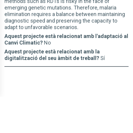
methods such as RDTs is risky in the face of
emerging genetic mutations. Therefore, malaria
elimination requires a balance between maintaining
diagnostic speed and preserving the capacity to
adapt to unfavorable scenarios.
Aquest projecte està relacionat amb l'adaptació al
Canvi Climatic?
No
Aquest projecte està relacionat amb la
digitalització del seu àmbit de treball?
Sí
© CBLTIC Campus del Baix Llobregat - UPC