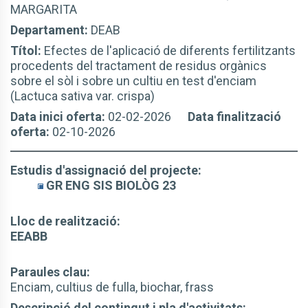
MARGARITA
Departament:
DEAB
Títol:
Efectes de l'aplicació de diferents fertilitzants
procedents del tractament de residus orgànics
sobre el sòl i sobre un cultiu en test d'enciam
(Lactuca sativa var. crispa)
Data inici oferta:
02-02-2026
Data finalització
oferta:
02-10-2026
Estudis d'assignació del projecte:
GR ENG SIS BIOLÒG 23
Lloc de realització:
EEABB
Paraules clau:
Enciam, cultius de fulla, biochar, frass
Descripció del contingut i pla d'activitats: