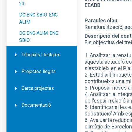
23
EEABB
DG ENG SBIO-ENG
Paraules clau:
ALIM
Renaturalització, seq
DG ENG ALIM-ENG
Descripció del conti
SBIO
Els objectius del tre
Tribunals i lectures
1. Analitzar la rena
aquesta actuació con
s'estableix en el Pl
Projectes llegits
2. Estudiar l'impacte
contribueix a una mil
3. Proposar noves à
Cerca projectes
4. Analitzar la integ
de l'espai i relació
Documentació
5. Identificar si les
substitució' Amb esp
6. Avaluar la reducc
climàtic de Barcelon