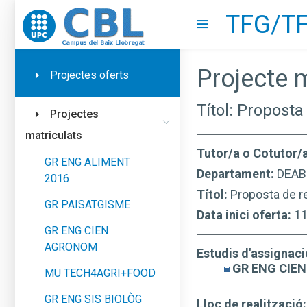
TFG/TF
Go to upc.edu
Show menu
Projecte m
Projectes oferts
Títol: Proposta
Projectes
matriculats
Tutor/a o Cotutor/
GR ENG ALIMENT
Departament:
DEAB
2016
Títol:
Proposta de re
GR PAISATGISME
Data inici oferta:
1
GR ENG CIEN
AGRONOM
Estudis d'assignaci
GR ENG CIE
MU TECH4AGRI+FOOD
GR ENG SIS BIOLÒG
Lloc de realització: