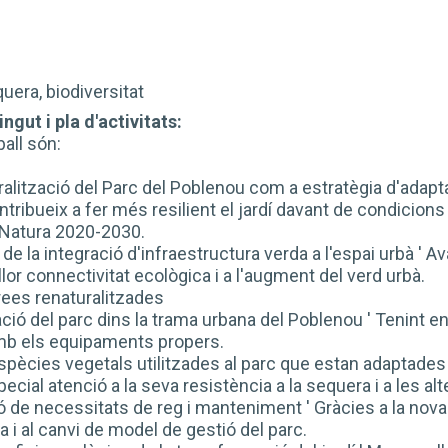
uera, biodiversitat
ngut i pla d'activitats:
ball són:
turalització del Parc del Poblenou com a estratègia d'ada
tribueix a fer més resilient el jardí davant de condicion
a Natura 2020-2030.
 de la integració d'infraestructura verda a l'espai urbà '
lor connectivitat ecològica i a l'augment del verd urbà.
rees renaturalitzades
ració del parc dins la trama urbana del Poblenou ' Tenint e
 amb els equipaments propers.
 espècies vegetals utilitzades al parc que estan adaptades
ecial atenció a la seva resistència a la sequera i a les a
ió de necessitats de reg i manteniment ' Gràcies a la nov
a i al canvi de model de gestió del parc.