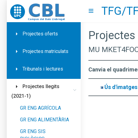
TFG/TF
Go to upc.edu
Show menu
Projectes 
Projectes oferts
MU MKET4FOO
Projectes matriculats
Tribunals i lectures
Canvia el quadrime
Projectes llegits
Ús d'imatges 
(2021-1)
GR ENG AGRÍCOLA
GR ENG ALIMENTÀRIA
GR ENG SIS