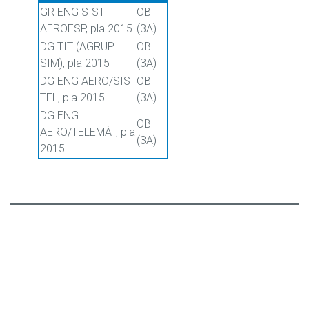
GR ENG SIST
OB
AEROESP, pla 2015
(3A)
DG TIT (AGRUP
OB
SIM), pla 2015
(3A)
DG ENG AERO/SIS
OB
TEL, pla 2015
(3A)
DG ENG
OB
AERO/TELEMÀT, pla
(3A)
2015
© CBLTIC Campus del Baix Llobregat - UPC