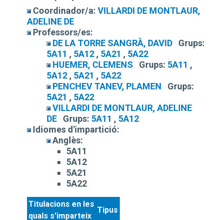
Coordinador/a:
VILLARDI DE MONTLAUR,
ADELINE DE
Professors/es:
DE LA TORRE SANGRÀ, DAVID
Grups:
5A11
,
5A12
,
5A21
,
5A22
HUEMER, CLEMENS
Grups:
5A11
,
5A12
,
5A21
,
5A22
PENCHEV TANEV, PLAMEN
Grups:
5A21
,
5A22
VILLARDI DE MONTLAUR, ADELINE
DE
Grups:
5A11
,
5A12
Idiomes d'impartició:
Anglès:
5A11
5A12
5A21
5A22
Titulacions en les
Tipus
quals s'imparteix