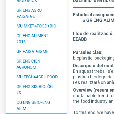
Data inici oferta:
0
BIOLÒGICS
GR ENG AGRO
Estudis d'assignaci
PAISATGE
GR ENG ALIM
MU MKET4FOOD+BIO
Lloc de realització:
GR ENG ALIMENT
EEABB
2016
GR PAISATGISME
Paraules clau:
bioplastic, packagin
GR ENG CIEN
Descripció del conti
AGRONOM
En aquest treball s'e
plàstics biodegrada
MU TECH4AGRI+FOOD
i es realitzarà un anà
GR ENG SIS BIOLÒG
Overview (resum en
23
sustainable trend fo
the food industry an
DG ENG SBIO-ENG
ALIM
To this end, we have 