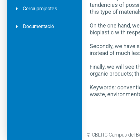
tendencies of possib
Cerca projectes
this type of material
On the one hand, we 
Documentació
bioplastic with respe
Secondly, we have se
instead of much less
Finally, we will se
organic products; th
Keywords: convention
waste, environment
© CBLTIC Campus del Ba