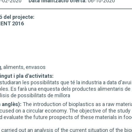
6-02-2020
Data finalització oferta:
06-10-2020
ó del projecte:
ENT 2016
g, aliments, envasos
ngut i pla d'activitats:
studiaran les possibilitats que té la industria a data d'a
bles. Es farà una enquesta dels productes alimentaris d
lisis de possibilitats de millora
 anglès):
The introduction of bioplastics as a raw materi
cused on a circular economy. The objective of the study i
d evaluate the future prospects of these materials in fo
carried out an analysis of the current situation of the bi