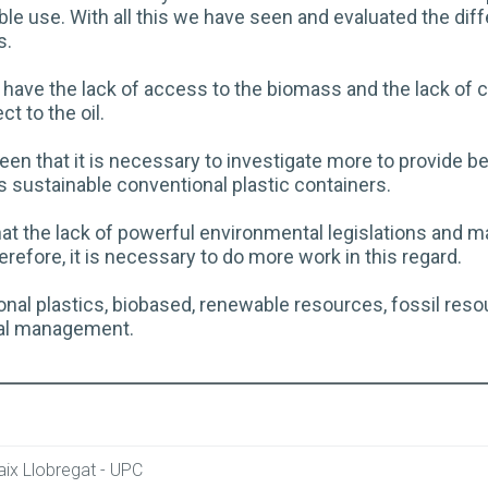
le use. With all this we have seen and evaluated the diff
s.
have the lack of access to the biomass and the lack of 
ct to the oil.
en that it is necessary to investigate more to provide be
 sustainable conventional plastic containers.
e that the lack of powerful environmental legislations a
erefore, it is necessary to do more work in this regard.
al plastics, biobased, renewable resources, fossil reso
al management.
ix Llobregat - UPC