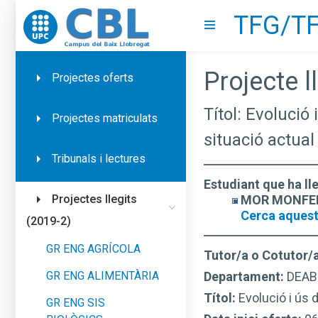
TFG/TF
Go to upc.edu
Show menu
Projecte ll
Projectes oferts
Títol: Evolució
Projectes matriculats
situació actual
Tribunals i lectures
Estudiant que ha ll
MOR MONFERR
Projectes llegits
Cerca aquest
(2019-2)
GR ENG AGRÍCOLA
Tutor/a o Cotutor/
GR ENG ALIMENTÀRIA
Departament:
DEAB
Títol:
Evolució i ús 
GR ENG SIS