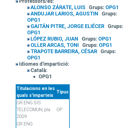
Professors/es:
ALONSO ZÁRATE, LUIS
Grups:
OPG1
ANDUJAR LARIOS, AGUSTIN
Grups:
OPG1
GAITÁN PITRE, JORGE ELIÉCER
Grups:
OPG1
LÓPEZ RUBIO, JUAN
Grups:
OPG1
OLLER ARCAS, TONI
Grups:
OPG1
TRAPOTE BARREIRA, CÉSAR
Grups:
OPG1
Idiomes d'impartició:
Català:
OPG1
Titulacions en les
Tipus
quals s'imparteix
GR ENG SIS
TELECOMUN, pla
OP
2009
GR ENG