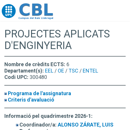
Go to upc.edu
PROJECTES APLICATS
D'ENGINYERIA
Nombre de crèdits ECTS:
6
Departament(s):
EEL
/
OE
/
TSC
/
ENTEL
Codi UPC:
300480
Programa de l'assignatura
Criteris d'avaluació
Informació pel quadrimestre 2026-1:
Coordinador/a:
ALONSO ZÁRATE, LUIS